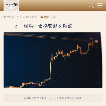
MENU
2021.02.13
2023.05.02
知識
PR
お問い合わせ
コーヒー相場・価格変動を解説
プライバシーポリシー・免責事項
プロフィール
ホーム
利用規約／特定商取引法に基づく表記
有料記事の決済完了ページ
特定商取引法に基づく表記
記事内に商品プロモーションを含む場合があります