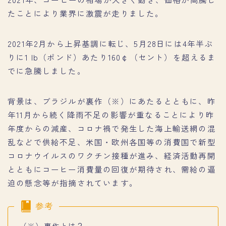
たことにより業界に激震が走りました。
2021年2月から上昇基調に転じ、5月28日には4年半ぶ
りに1 lb（ポンド）あたり160￠（セント）を超えるま
でに急騰しました。
背景は、ブラジルが裏作（※）にあたるとともに、昨
年11月から続く降雨不足の影響が重なることにより昨
年度からの減産、コロナ禍で発生した海上輸送網の混
乱などで供給不足、米国・欧州各国等の消費国で新型
コロナウイルスのワクチン接種が進み、経済活動再開
とともにコーヒー消費量の回復が期待され、需給の逼
迫の懸念等が指摘されています。
参考
（※）裏作とは？